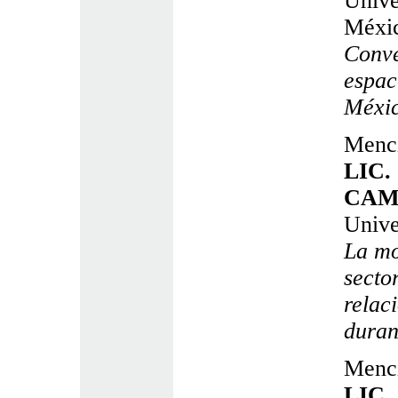
Unive
Méxi
Conve
espac
Méxic
Menci
LIC
CAM
Unive
La mo
secto
relac
duran
Menci
LIC