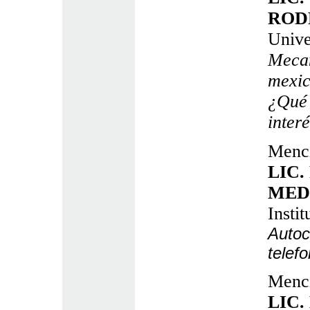
ROD
Unive
Mecan
mexic
¿Qué 
interé
Menci
LIC
MED
Insti
Autoc
telef
Menci
LIC