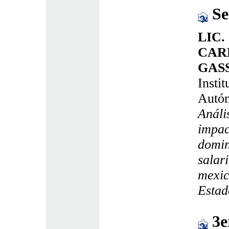
Se
LIC.
CAR
GAS
Insti
Autó
Anális
impac
domin
salar
mexic
Estad
3e