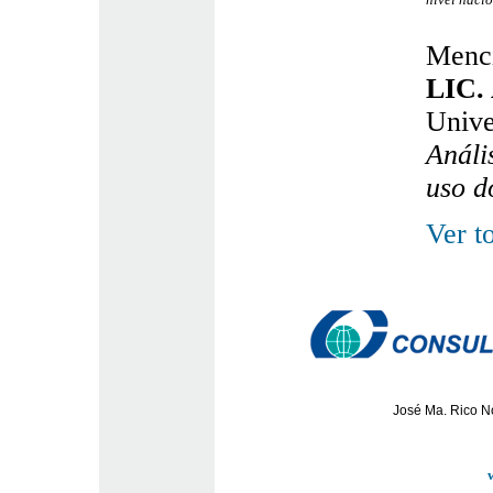
Menci
LIC.
Unive
Análi
uso d
Ver t
José Ma. Rico No