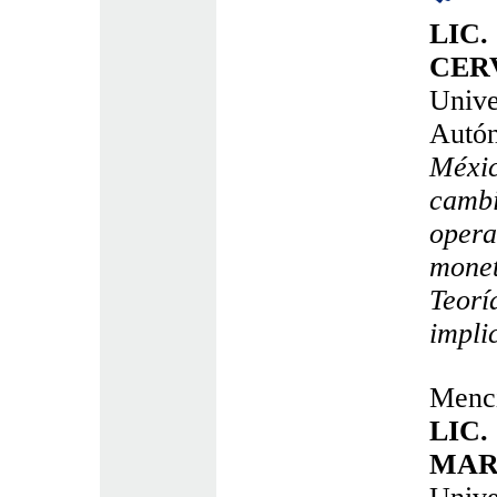
LIC.
CER
Unive
Autó
Méxic
cambi
opera
monet
Teorí
impli
Menci
LIC
MAR