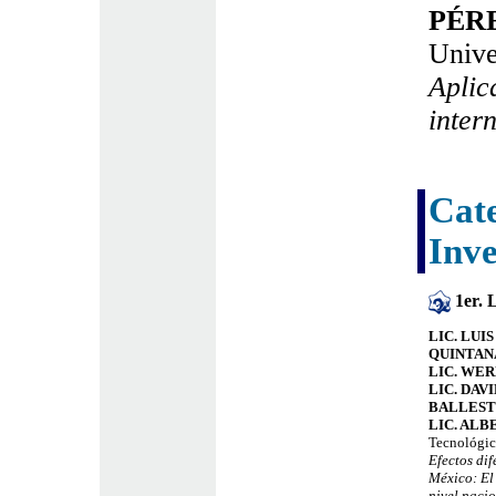
PÉR
Unive
Aplic
inter
Cate
Inve
1er. 
LIC. LU
QUINTAN
LIC. WE
LIC. DA
BALLES
LIC. AL
Tecnológic
Efectos dif
México: El
nivel nacio