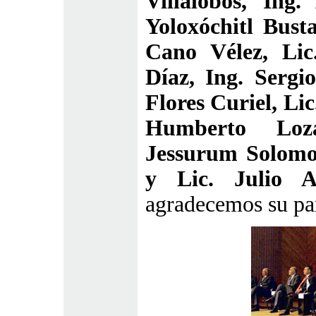
Villalobos, Ing
Yoloxóchitl Bust
Cano Vélez, Lic
Díaz, Ing. Sergi
Flores Curiel, Li
Humberto Loza
Jessurum Solomo
y Lic. Julio A
agradecemos su par