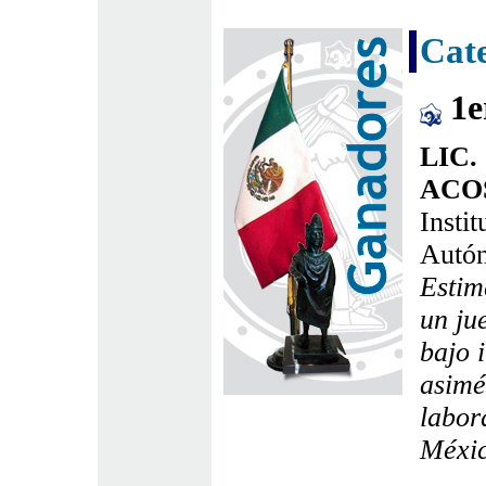
Cate
1e
LIC.
ACO
Insti
Autó
Estim
un ju
bajo 
asimé
labor
Méxic